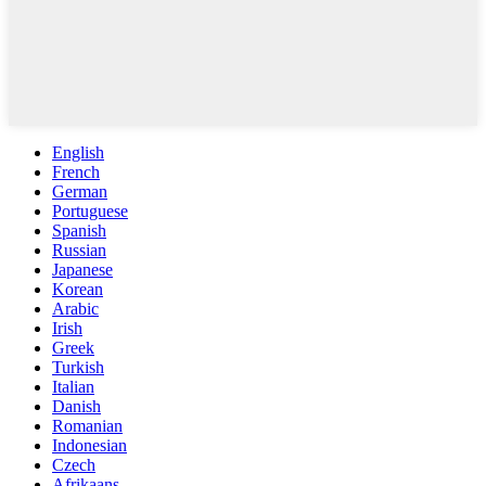
English
French
German
Portuguese
Spanish
Russian
Japanese
Korean
Arabic
Irish
Greek
Turkish
Italian
Danish
Romanian
Indonesian
Czech
Afrikaans