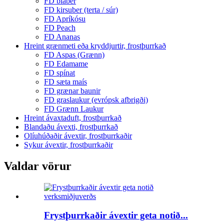
FD bláber
FD kirsuber (terta / súr)
FD Apríkósu
FD Peach
FD Ananas
Hreint grænmeti eða kryddjurtir, frostþurrkað
FD Aspas (Grænn)
FD Edamame
FD spínat
FD sæta maís
FD grænar baunir
FD graslaukur (evrópsk afbrigði)
FD Grænn Laukur
Hreint ávaxtaduft, frostþurrkað
Blandaðu ávexti, frostþurrkað
Olíuhúðaðir ávextir, frostþurrkaðir
Sykur ávextir, frostþurrkaðir
Valdar vörur
Frystþurrkaðir ávextir geta notið...