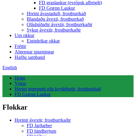
FD graslaukur (evrópsk afbrigði)
FD Grænn Laukur
Hreint ávaxtaduft, frostþurrkað
Blandaðu ávexti, frostþurrkað
Olíuhúðaðir ávextir, frostþurrkaðir
Sykur ávextir, frostþurrkaðir
Um okkur
Eiginleikar okkar
Fréttir
Algengar spurningar
Hafðu samband
English
Heim
Vörur
Hreint grænmeti eða kryddjurtir, frostþurrkað
FD Grænn Laukur
Flokkar
Hreinir ávextir, frostþurrkaðir
FD Jarðarber
FD hindberjum