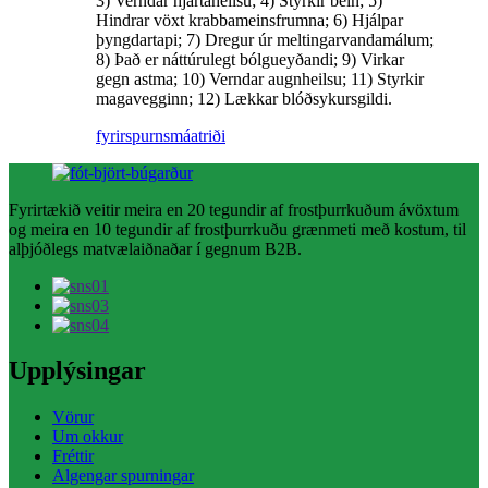
3) Verndar hjartaheilsu; 4) Styrkir bein; 5)
Hindrar vöxt krabbameinsfrumna; 6) Hjálpar
þyngdartapi; 7) Dregur úr meltingarvandamálum;
8) Það er náttúrulegt bólgueyðandi; 9) Virkar
gegn astma; 10) Verndar augnheilsu; 11) Styrkir
magavegginn; 12) Lækkar blóðsykursgildi.
fyrirspurn
smáatriði
Fyrirtækið veitir meira en 20 tegundir af frostþurrkuðum ávöxtum
og meira en 10 tegundir af frostþurrkuðu grænmeti með kostum, til
alþjóðlegs matvælaiðnaðar í gegnum B2B.
Upplýsingar
Vörur
Um okkur
Fréttir
Algengar spurningar