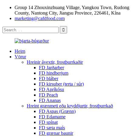
Group 14 Zhouxinzhuang Village, Yangkou Town, Rudong
County, Nantong City, Jiangsu Province, 226461, Kína
marketing@cafdfood.com
Heim
Vörur
Hreinir ávextir, frostþurrkaðir
FD Jarðarber
FD hindberjum
FD bláber
FD kirsuber (terta / súr)
FD Apríkósu
FD Peach
FD Ananas
Hreint grænmeti eða kryddjurtir, frostþurrkað
FD Aspas (Grænn)
FD Edamame
FD spínat
FD sæta maís
FD grænar baunir