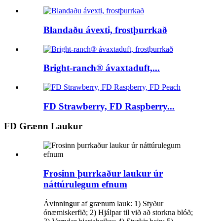
Blandaðu ávexti, frostþurrkað
Bright-ranch® ávaxtaduft,...
FD Strawberry, FD Raspberry...
FD Grænn Laukur
Frosinn þurrkaður laukur úr
náttúrulegum efnum
Ávinningur af grænum lauk: 1) Styður
ónæmiskerfið; 2) Hjálpar til við að storkna blóð;