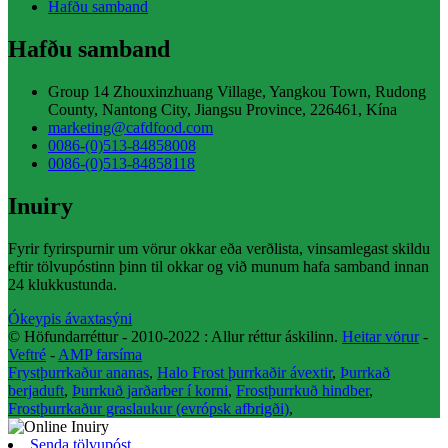
Hafðu samband
Hafðu samband
Group 14 Zhouxinzhuang Village, Yangkou Town, Rudong
County, Nantong City, Jiangsu Province, 226461, Kína
marketing@cafdfood.com
0086-(0)513-84858008
0086-(0)513-84858118
Inuiry
Fyrir fyrirspurnir um vörur okkar eða verðlista, vinsamlegast skildu
eftir tölvupóstinn þinn til okkar og við munum hafa samband innan
24 klukkustunda.
Ókeypis ávaxtasýni
© Höfundarréttur - 2010-2022 : Allur réttur áskilinn.
Heitar vörur
-
Veftré
-
AMP farsíma
Frystþurrkaður ananas
,
Halo Frost þurrkaðir ávextir
,
Þurrkað
berjaduft
,
Þurrkuð jarðarber í korni
,
Frostþurrkuð hindber
,
Frostþurrkaður graslaukur (evrópsk afbrigði)
,
Senda tölvupóst